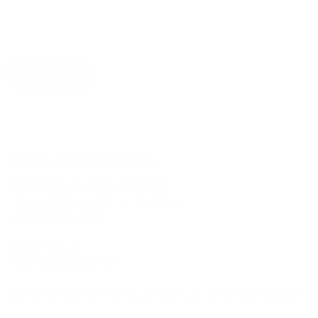
ООО «Happy Doner»
Адрес офиса и производства:
08161, Киевская обл. с.Тарасовка,
ул. Киевская, 79/4
Звоните нам:
+38 (098) 288-99-99
Email:
sales@happydoner.ua, happydoner2018@gmail.com