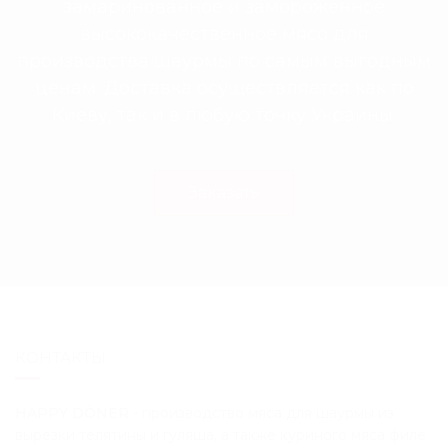
замаринованное и замороженное
высококачественное мясо для
производства шаурмы по самым выгодным
ценам. Доставка осуществляется как по
Киеву, так и в любую точку Украины.
Заказать
КОНТАКТЫ
HAPPY DÖNER
- производство мяса для шаурмы из
вырезки телятины и гуляша, а также куриного мяса филе